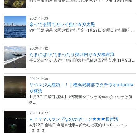
…
2021-11-03
余ってる餌でカレイ狙い☆彡大黒
釣行開始 釣果 公園 次回釣行予定 11月29日 金曜日 釣行開始 …
2020-11-12
たまには1人でまったり投げ釣り☆彡根岸湾
平日のんびり1人釣行 釣行開始 料理編 次回釣行記事 11月9日 …
2019-11-06
リベンジ大成功！！！横浜湾奥部でタチウオattack☆
彡横浜
11月3日 日曜日 横浜中央部湾奥タチウオ 今年のタチウオは何
処…
2016-04-22
ん？？？スランプなのか!?(･_･;?★★★根岸湾
4月22日 金曜日 今週も仕事を終わらせ夜釣りへＧＯ～ヽノ
=3=3=3…