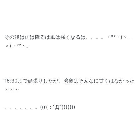
その後は雨は降るは風は強くなるは。。。。・°°・(＞_
＜)・°°・。
16:30まで頑張りしたが、湾奥はそんなに甘くはなかった
～～～
。。。。。。。((((；ﾟДﾟ)))))))