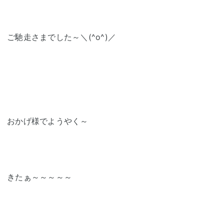
ご馳走さまでした～＼(^o^)／
おかげ様でようやく～
きたぁ～～～～～